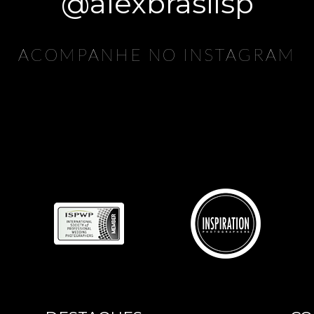
@alexbrasilsp
ACOMPANHE NO INSTAGRAM