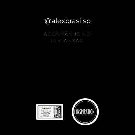
@alexbrasilsp
ACOMPANHE NO
INSTAGRAM