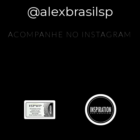
@alexbrasilsp
ACOMPANHE NO INSTAGRAM