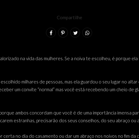
Compartilhe
lorizado na vida das mulheres. Se a noiva te escolheu, é porque ela
r escolhido milhares de pessoas, mas ela guardou o seu lugar no alta
a receber um convite “normal” mas você está recebendo um cheio de g
 porque ambos concordam que você é de uma importância imensa para a
ficarem estranhas, precisarão dos seus conselhos, do seu abraço ou 
 certa no dia do casamento ou dar um abraço nos noivos no fim da ce